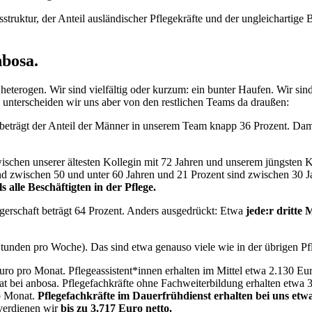
sstruktur, der Anteil ausländischer Pflegekräfte und der ungleichartig
nbosa.
 heterogen. Wir sind vielfältig oder kurzum: ein bunter Haufen. Wir sin
 unterscheiden wir uns aber von den restlichen Teams da draußen:
beträgt der Anteil der Männer in unserem Team knapp 36 Prozent. Dami
d zwischen unserer ältesten Kollegin mit 72 Jahren und unserem jüngsten
d zwischen 50 und unter 60 Jahren und 21 Prozent sind zwischen 30 Jah
s alle Beschäftigten in der Pflege.
gerschaft beträgt 64 Prozent. Anders ausgedrückt: Etwa
jede:r dritte
tunden pro Woche). Das sind etwa genauso viele wie in der übrigen Pf
uro pro Monat. Pflegeassistent*innen erhalten im Mittel etwa 2.130 Eu
nat bei anbosa. Pflegefachkräfte ohne Fachweiterbildung erhalten etw
ro Monat.
Pflegefachkräfte im Dauerfrühdienst erhalten bei uns etw
verdienen wir
bis zu 3.717 Euro netto.