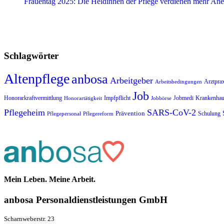
Frauentag 2025: Die Heldinnen der Pflege verdienen mehr An
Schlagwörter
Altenpflege
anbosa
Arbeitgeber
Arztprax
Arbeitsbedingungen
Job
Impfpflicht
Jobmedi
Honorarkraftvermittlung
Krankenha
Honorartätigkeit
Jobbörse
Pflegeheim
SARS-CoV-2
Prävention
Schulung
Pflegepersonal
Pflegereform
Mein Leben. Meine Arbeit.
anbosa Per­­­so­­nal­­dienst­­leis­­tung­­en GmbH
Scharnweberstr. 23