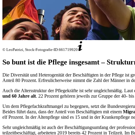
© LeoPatrizi, Stock-Fotografie-ID:661719920
So bunt ist die Pflege insgesamt – Strukt
Die Diversität und Heterogenität der Beschäftigten in der Pflege ist g
Anteil 80 Prozent. Erfreulicherweise nimmt die Zahl der Männer in der
Auch die Altersstruktur der Pflegekräfte ist sehr ungleichmäßig. Lau
und 60 Jahre alt
. 22 Prozent gehören jeweils zur Gruppe der 40- bis 
Um dem Pflegefachkraftmangel zu begegnen, setzt die Bundesregierung
Beides führt dazu, dass der Anteil von Beschäftigten mit einem
Migra
elf Prozent. In der Altenpflege sind es 15 und in der Krankenpflege n
Sehr ungleichmäßig ist auch der Beschäftigungsumfang der professi
teilzeitbeschäftigt, arbeiteten 2019 bereits 42 Prozent in Teilzeit. Im