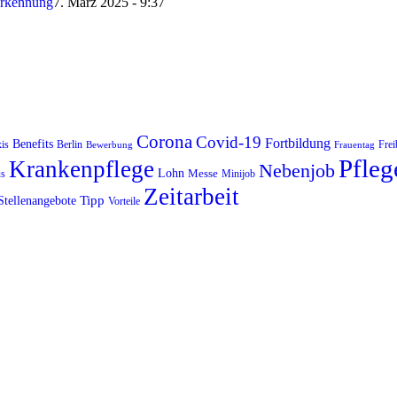
erkennung
7. März 2025 - 9:37
Corona
Covid-19
Fortbildung
Benefits
is
Berlin
Frei
Bewerbung
Frauentag
Pfleg
Krankenpflege
Nebenjob
Lohn
Messe
us
Minijob
Zeitarbeit
Tipp
Stellenangebote
Vorteile