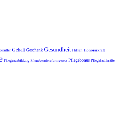
Gesundheit
Gehalt
Geschenk
Hilfen
Honorarkraft
berufler
e
Pflegebonus
Pflegeausbildung
Pflegefachkräfte
Pflegeberufereformgesetz