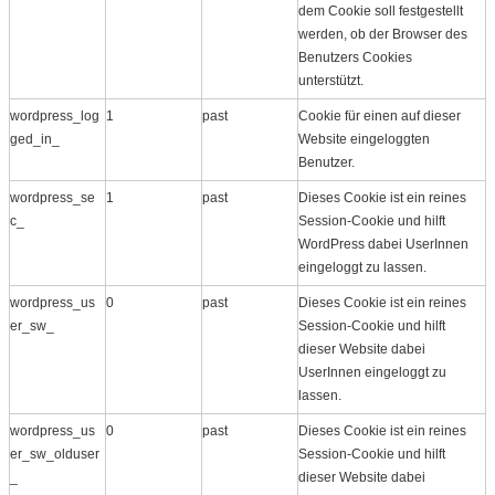
dem Cookie soll festgestellt
werden, ob der Browser des
Benutzers Cookies
unterstützt.
wordpress_log
1
past
Cookie für einen auf dieser
ged_in_
Website eingeloggten
Benutzer.
wordpress_se
1
past
Dieses Cookie ist ein reines
c_
Session-Cookie und hilft
WordPress dabei UserInnen
eingeloggt zu lassen.
wordpress_us
0
past
Dieses Cookie ist ein reines
er_sw_
Session-Cookie und hilft
dieser Website dabei
UserInnen eingeloggt zu
lassen.
wordpress_us
0
past
Dieses Cookie ist ein reines
er_sw_olduser
Session-Cookie und hilft
_
dieser Website dabei