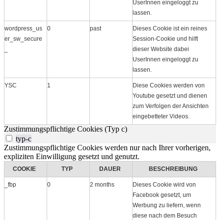
UserInnen eingeloggt zu
lassen.
wordpress_us
0
past
Dieses Cookie ist ein reines
er_sw_secure
Session-Cookie und hilft
_
dieser Website dabei
UserInnen eingeloggt zu
lassen.
YSC
1
Diese Cookies werden von
Youtube gesetzt und dienen
zum Verfolgen der Ansichten
eingebetteter Videos.
Zustimmungspflichtige Cookies (Typ c)
typ-c
Zustimmungspflichtige Cookies werden nur nach Ihrer vorherigen,
expliziten Einwilligung gesetzt und genutzt.
COOKIE
TYP
DAUER
BESCHREIBUNG
_fbp
0
2 months
Dieses Cookie wird von
Facebook gesetzt, um
Werbung zu liefern, wenn
diese nach dem Besuch