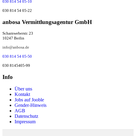
030 814 54 05-10
030 814 54 05-22
anbosa Ver­mitt­lungs­agen­tur GmbH
Scharnweberstr. 23
10247 Berlin
info@anbosa.de
030 814 54 05-50
030 8145405-99
Info
Über uns
Kontakt
Jobs auf Jooble
Gender-Hinweis
AGB
Datenschutz
Impressum