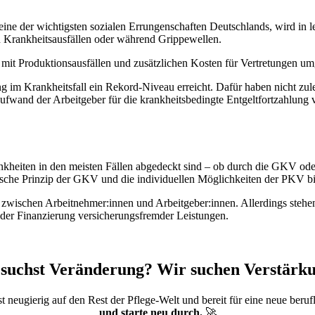
 eine der wichtigsten sozialen Errungenschaften Deutschlands, wird in 
ren Krankheitsausfällen oder während Grippewellen.
h mit Produktionsausfällen und zusätzlichen Kosten für Vertretungen u
g im Krankheitsfall ein Rekord-Niveau erreicht. Dafür haben nicht zu
ufwand der Arbeitgeber für die krankheitsbedingte Entgeltfortzahlung 
ankheiten in den meisten Fällen abgedeckt sind – ob durch die GKV od
idarische Prinzip der GKV und die individuellen Möglichkeiten der PKV b
ng zwischen Arbeitnehmer:innen und Arbeitgeber:innen. Allerdings stehe
der Finanzierung versicherungsfremder Leistungen.
suchst Veränderung? Wir suchen Verstärk
t neugierig auf den Rest der Pflege-Welt und bereit für eine neue beru
und starte neu durch.
🚀