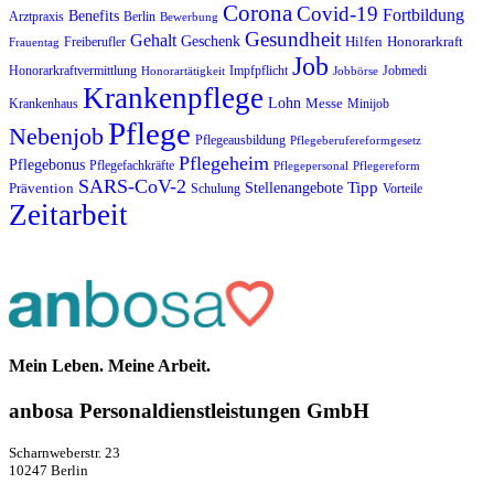
Corona
Covid-19
Fortbildung
Benefits
Arztpraxis
Berlin
Bewerbung
Gesundheit
Gehalt
Geschenk
Hilfen
Honorarkraft
Freiberufler
Frauentag
Job
Impfpflicht
Jobmedi
Honorarkraftvermittlung
Honorartätigkeit
Jobbörse
Krankenpflege
Lohn
Messe
Krankenhaus
Minijob
Pflege
Nebenjob
Pflegeausbildung
Pflegeberufereformgesetz
Pflegeheim
Pflegebonus
Pflegefachkräfte
Pflegepersonal
Pflegereform
SARS-CoV-2
Tipp
Stellenangebote
Prävention
Schulung
Vorteile
Zeitarbeit
Mein Leben. Meine Arbeit.
anbosa Per­­­so­­nal­­dienst­­leis­­tung­­en GmbH
Scharnweberstr. 23
10247 Berlin