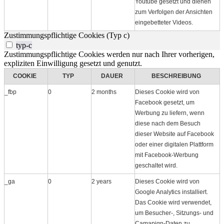
Youtube gesetzt und dienen
zum Verfolgen der Ansichten
eingebetteter Videos.
Zustimmungspflichtige Cookies (Typ c)
typ-c
Zustimmungspflichtige Cookies werden nur nach Ihrer vorherigen,
expliziten Einwilligung gesetzt und genutzt.
COOKIE
TYP
DAUER
BESCHREIBUNG
_fbp
0
2 months
Dieses Cookie wird von
Facebook gesetzt, um
Werbung zu liefern, wenn
diese nach dem Besuch
dieser Website auf Facebook
oder einer digitalen Plattform
mit Facebook-Werbung
geschaltet wird.
_ga
0
2 years
Dieses Cookie wird von
Google Analytics installiert.
Das Cookie wird verwendet,
um Besucher-, Sitzungs- und
Camapign-Daten zu