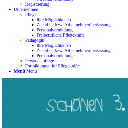
Registrierung
Unternehmen
Pflege
Ihre Möglichkeiten
Zeitarbeit bzw. Arbeitnehmerüberlassung
Personalvermittlung
Freiberufliche Pflegekräfte
Pädagogik
Ihre Möglichkeiten
Zeitarbeit bzw. Arbeitnehmerüberlassung
Personalvermittlung
Personalanfrage
Fortbildungen für Pflegekräfte
Menü
Menü