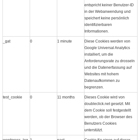
entspricht keiner Benutzer-ID
in der Webanwendung und
speichert keine persönlich
identifizierbaren
Informationen.
_gat
0
1 minute
Diese Cookies werden von
Google Universal Analytics
installiert, um die
Anforderungsrate zu drosseln
und die Datenerfassung auf
Websites mit hohem
Datenaufkommen zu
begrenzen.
test_cookie
0
11 months
Dieses Cookie wird von
doubleclick.net gesetzt. Mit
dem Cookie soll festgestellt
werden, ob der Browser des
Benutzers Cookies
unterstützt.
wordpress_log
1
past
Cookie für einen auf dieser