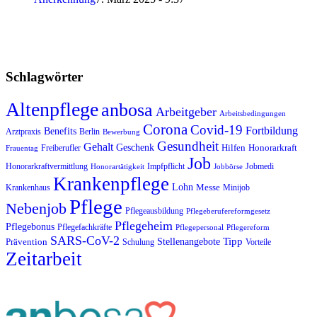
Schlagwörter
Altenpflege
anbosa
Arbeitgeber
Arbeitsbedingungen
Corona
Covid-19
Fortbildung
Benefits
Arztpraxis
Berlin
Bewerbung
Gesundheit
Gehalt
Geschenk
Hilfen
Honorarkraft
Freiberufler
Frauentag
Job
Impfpflicht
Jobmedi
Honorarkraftvermittlung
Honorartätigkeit
Jobbörse
Krankenpflege
Lohn
Messe
Krankenhaus
Minijob
Pflege
Nebenjob
Pflegeausbildung
Pflegeberufereformgesetz
Pflegeheim
Pflegebonus
Pflegefachkräfte
Pflegepersonal
Pflegereform
SARS-CoV-2
Tipp
Stellenangebote
Prävention
Schulung
Vorteile
Zeitarbeit