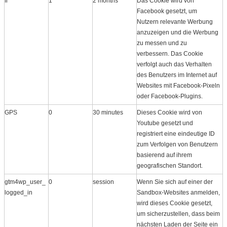
fr
1
2 months
Das Cookie wird von
Facebook gesetzt, um
Nutzern relevante Werbung
anzuzeigen und die Werbung
zu messen und zu
verbessern. Das Cookie
verfolgt auch das Verhalten
des Benutzers im Internet auf
Websites mit Facebook-Pixeln
oder Facebook-Plugins.
GPS
0
30 minutes
Dieses Cookie wird von
Youtube gesetzt und
registriert eine eindeutige ID
zum Verfolgen von Benutzern
basierend auf ihrem
geografischen Standort.
gtm4wp_user_
0
session
Wenn Sie sich auf einer der
logged_in
Sandbox-Websites anmelden,
wird dieses Cookie gesetzt,
um sicherzustellen, dass beim
nächsten Laden der Seite ein