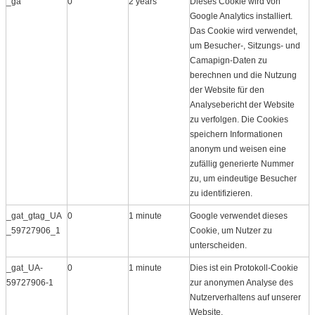
_ga
0
2 years
Dieses Cookie wird von
Google Analytics installiert.
Das Cookie wird verwendet,
um Besucher-, Sitzungs- und
Camapign-Daten zu
berechnen und die Nutzung
der Website für den
Analysebericht der Website
zu verfolgen. Die Cookies
speichern Informationen
anonym und weisen eine
zufällig generierte Nummer
zu, um eindeutige Besucher
zu identifizieren.
_gat_gtag_UA
0
1 minute
Google verwendet dieses
_59727906_1
Cookie, um Nutzer zu
unterscheiden.
_gat_UA-
0
1 minute
Dies ist ein Protokoll​-Cookie
59727906-1
zur anonymen Analyse des
Nutzerverhaltens auf unserer
Website.