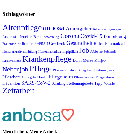
Schlagwörter
Altenpflege
anbosa
Arbeitgeber
Arbeitsbedingungen
Corona
Covid-19
Fortbildung
Benefits
Arztpraxis
Berlin
Bewerbung
Gesundheit
Gehalt
Geschenk
Hilfen
Honorarkraft
Freiberufler
Frauentag
Job
Impfpflicht
Jobmedi
Honorarkraftvermittlung
Honorartätigkeit
Jobbörse
Krankenpflege
Lohn
Messe
Krankenhaus
Minijob
Pflege
Nebenjob
Pflegeausbildung
Pflegeberufereformgesetz
Pflegeheim
Pflegebonus
Pflegefachkräfte
Pflegepersonal
Pflegereform
SARS-CoV-2
Tipp
Stellenangebote
Prävention
Schulung
Vorteile
Zeitarbeit
Mein Leben. Meine Arbeit.