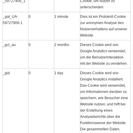
_59727906_1
Cookie, um Nutzer zu
unterscheiden.
_gat_UA-
0
1 minute
Dies ist ein Protokoll​-Cookie
59727906-1
zur anonymen Analyse des
Nutzerverhaltens auf unserer
Website.
_gcl_au
0
2 months
Dieses Cookie wird von
Google Analytics verwendet,
um die Benutzerinteraktion
mit der Website zu verstehen.
_gid
0
1 day
Dieses Cookie wird von
Google Analytics installiert.
Das Cookie wird verwendet,
um Informationen darüber zu
speichern, wie Besucher eine
Website nutzen, und hilft bei
der Erstellung eines
Analyseberichts über die
Funktionsweise der Website.
Die gesammelten Daten,