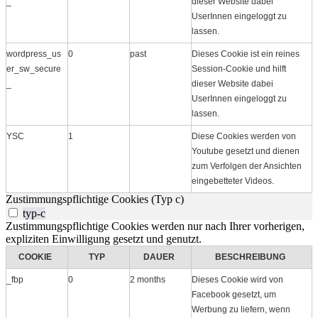
_
dieser Website dabei
UserInnen eingeloggt zu
lassen.
wordpress_us
0
past
Dieses Cookie ist ein reines
er_sw_secure
Session-Cookie und hilft
_
dieser Website dabei
UserInnen eingeloggt zu
lassen.
YSC
1
Diese Cookies werden von
Youtube gesetzt und dienen
zum Verfolgen der Ansichten
eingebetteter Videos.
Zustimmungspflichtige Cookies (Typ c)
typ-c
Zustimmungspflichtige Cookies werden nur nach Ihrer vorherigen,
expliziten Einwilligung gesetzt und genutzt.
COOKIE
TYP
DAUER
BESCHREIBUNG
_fbp
0
2 months
Dieses Cookie wird von
Facebook gesetzt, um
Werbung zu liefern, wenn