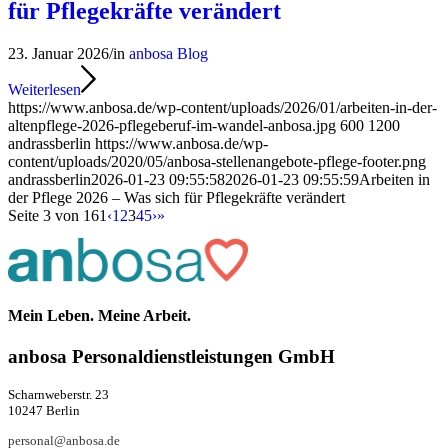
für Pflegekräfte verändert
23. Januar 2026
/
in
anbosa Blog
Weiterlesen
https://www.anbosa.de/wp-content/uploads/2026/01/arbeiten-in-der-
altenpflege-2026-pflegeberuf-im-wandel-anbosa.jpg
600
1200
andrassberlin
https://www.anbosa.de/wp-
content/uploads/2020/05/anbosa-stellenangebote-pflege-footer.png
andrassberlin
2026-01-23 09:55:58
2026-01-23 09:55:59
Arbeiten in
der Pflege 2026 – Was sich für Pflegekräfte verändert
Seite 3 von 161
‹
1
2
3
4
5
›
»
Mein Leben. Meine Arbeit.
anbosa Per­­­so­­nal­­dienst­­leis­­tung­­en GmbH
Scharnweberstr. 23
10247 Berlin
personal@anbosa.de