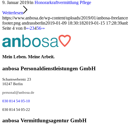
9. Januar 2019
/
in
Honorarkraftvermittlung Pflege
Weiterlesen
https://www.anbosa.de/wp-content/uploads/2019/01/anbosa-freelanc
footer.png
andrassberlin
2019-01-09 18:30:18
2019-01-15 17:28:39
an
Seite 4 von 8
«
‹
2
3
4
5
6
›
»
Mein Leben. Meine Arbeit.
anbosa Per­­­so­­nal­­dienst­­leis­­tung­­en GmbH
Scharnweberstr. 23
10247 Berlin
personal@anbosa.de
030 814 54 05-10
030 814 54 05-22
anbosa Ver­mitt­lungs­agen­tur GmbH