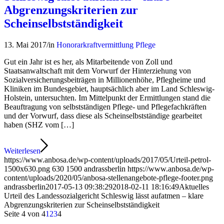
Abgrenzungskriterien zur
Scheinselbstständigkeit
13. Mai 2017
/
in
Honorarkraftvermittlung Pflege
Gut ein Jahr ist es her, als Mitarbeitende von Zoll und
Staatsanwaltschaft mit dem Vorwurf der Hinterziehung von
Sozialversicherungsbeiträgen in Millionenhöhe, Pflegheime und
Kliniken im Bundesgebiet, hauptsächlich aber im Land Schleswig-
Holstein, untersuchten. Im Mittelpunkt der Ermittlungen stand die
Beauftragung von selbstständigen Pflege- und Pflegefachkräften
und der Vorwurf, dass diese als Scheinselbstständige gearbeitet
haben (SHZ vom […]
Weiterlesen
https://www.anbosa.de/wp-content/uploads/2017/05/Urteil-petrol-
1500x630.png
630
1500
andrassberlin
https://www.anbosa.de/wp-
content/uploads/2020/05/anbosa-stellenangebote-pflege-footer.png
andrassberlin
2017-05-13 09:38:29
2018-02-11 18:16:49
Aktuelles
Urteil des Landessozialgericht Schleswig lässt aufatmen – klare
Abgrenzungskriterien zur Scheinselbstständigkeit
Seite 4 von 4
1
2
3
4