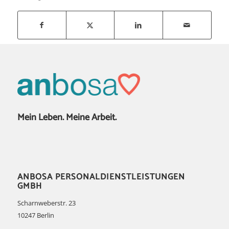
Mein Leben. Meine Arbeit.
ANBOSA PER­­­SO­­NAL­­DIENST­­LEIS­­TUNG­­EN
GMBH
Scharnweberstr. 23
10247 Berlin