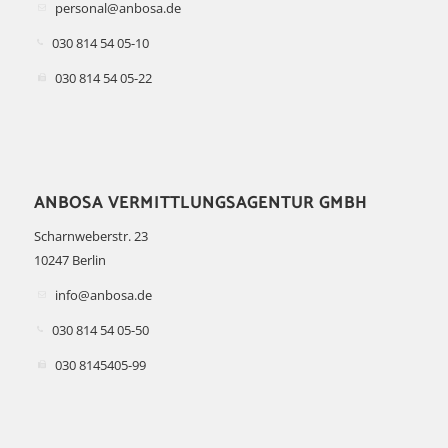
personal@anbosa.de
030 814 54 05-10
030 814 54 05-22
ANBOSA VER­MITT­LUNGS­AGEN­TUR GMBH
Scharnweberstr. 23
10247 Berlin
info@anbosa.de
030 814 54 05-50
030 8145405-99