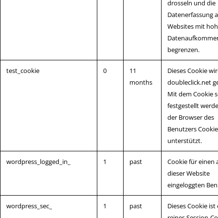
drosseln und die
Datenerfassung a
Websites mit ho
Datenaufkommen
begrenzen.
test_cookie
0
11
Dieses Cookie wi
months
doubleclick.net g
Mit dem Cookie s
festgestellt werd
der Browser des
Benutzers Cookie
unterstützt.
wordpress_logged_in_
1
past
Cookie für einen 
dieser Website
eingeloggten Ben
wordpress_sec_
1
past
Dieses Cookie ist 
reines Session-C